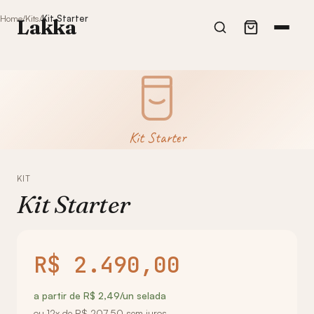
Home
Kits
Kit Starter
Lakka
Kit Starter
KIT
Kit Starter
R$ 2.490,00
a partir de R$ 2,49/un selada
ou 12x de R$ 207,50 sem juros