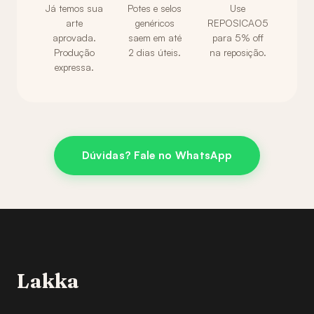
Já temos sua
Potes e selos
Use
arte
genéricos
REPOSICAO5
aprovada.
saem em até
para 5% off
Produção
2 dias úteis.
na reposição.
expressa.
Dúvidas? Fale no WhatsApp
Lakka